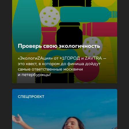
Проверь свою экологичность
«ЭкологиZAция» от +1ГОРОД и ZAVTRA —
это квест, в котором до финиша дойдут
самые ответственные москвичи
и петербуржцы!
СПЕЦПРОЕКТ