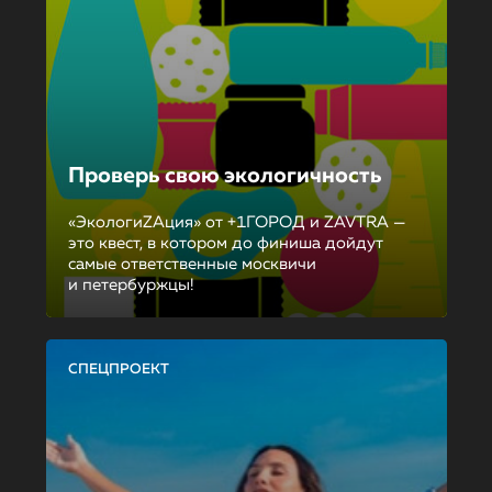
Проверь свою экологичность
«ЭкологиZAция» от +1ГОРОД и ZAVTRA —
это квест, в котором до финиша дойдут
самые ответственные москвичи
и петербуржцы!
СПЕЦПРОЕКТ