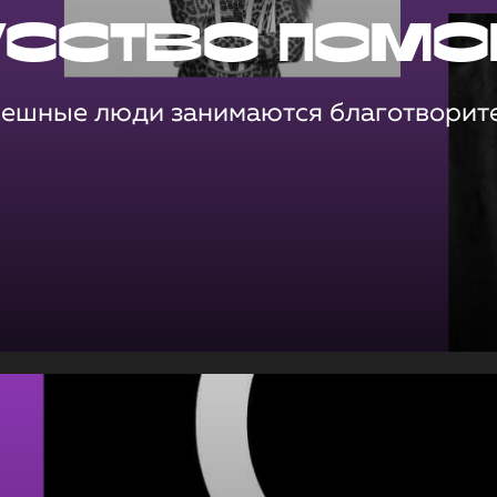
усство помо
пешные люди занимаются благотворит