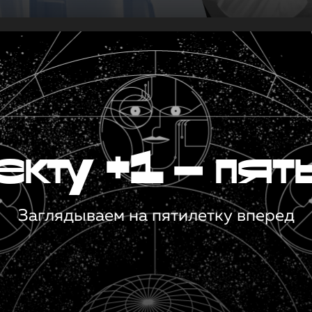
кту +1 — пят
Заглядываем на пятилетку вперед