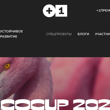
+1ПРЕ
УСТОЙЧИВОЕ
СПЕЦПРОЕКТЫ
БЛОГИ
УЧАСТН
РАЗВИТИЕ
COCUP 20