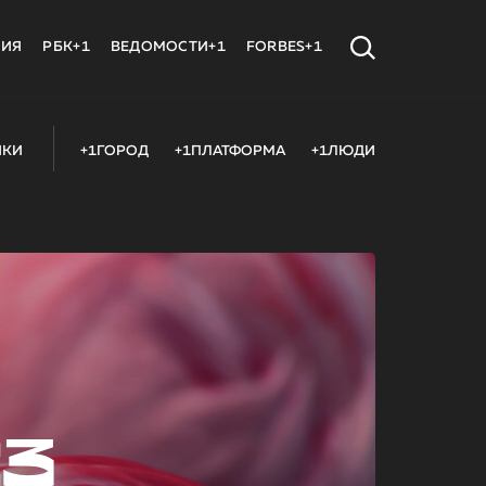
МИЯ
РБК+1
ВЕДОМОСТИ+1
FORBES+1
ИКИ
+1ГОРОД
+1ПЛАТФОРМА
+1ЛЮДИ
23