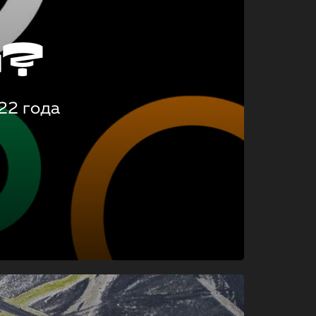
о?
22 года