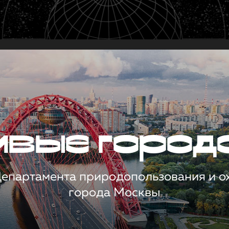
чивые город
 Департамента природопользования и 
города Москвы