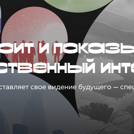
рит и показ
ственный инт
тавляет свое видение будущего — спец