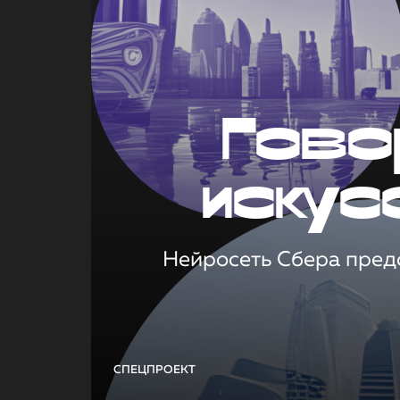
Гово
искус
Нейросеть Сбера предс
СПЕЦПРОЕКТ