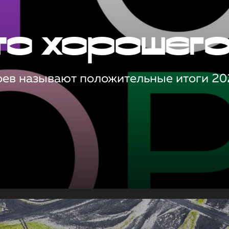
то хорошег
оев называют положительные итоги 20