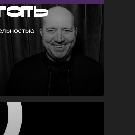
гать
ельностью