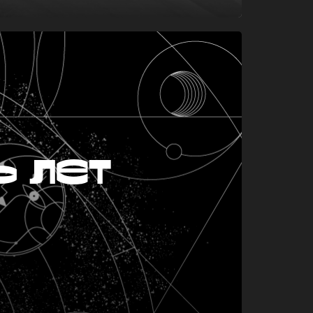
ь лет