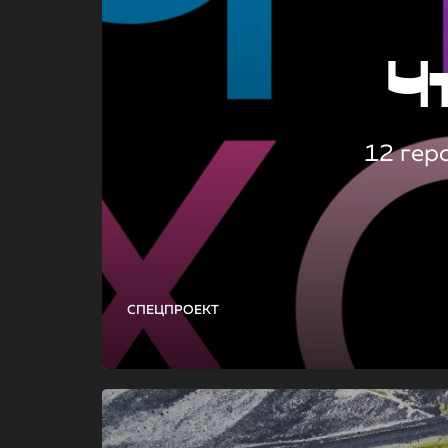
Ч
12 гер
СПЕЦПРОЕКТ