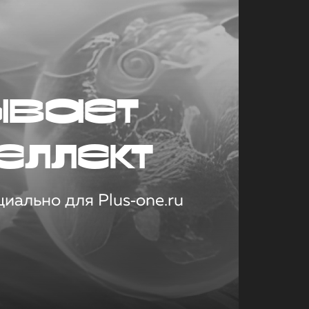
ывает
еллект
иально для Plus‑one.ru