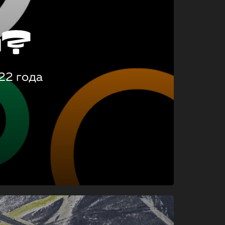
о?
22 года