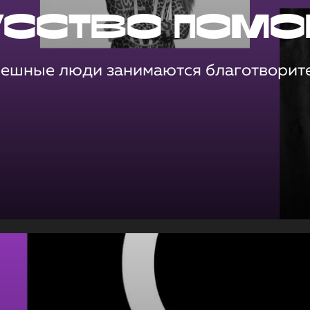
усство помо
пешные люди занимаются благотворит