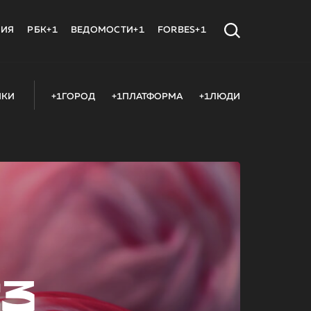
МИЯ
РБК+1
ВЕДОМОСТИ+1
FORBES+1
ИКИ
+1ГОРОД
+1ПЛАТФОРМА
+1ЛЮДИ
23