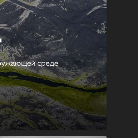
т
кружающей среде