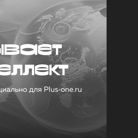
ывает
еллект
иально для Plus‑one.ru