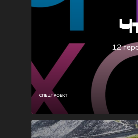
Ч
12 гер
СПЕЦПРОЕКТ