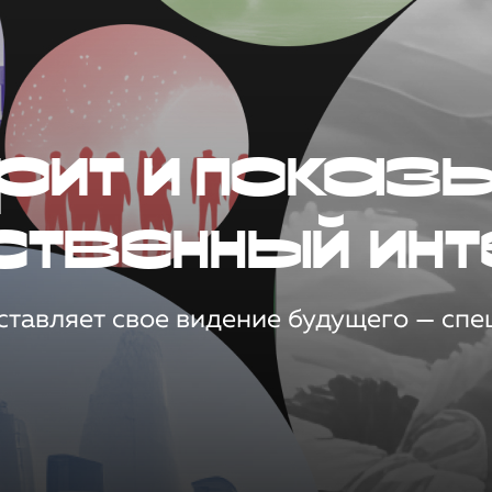
рит и показ
ственный инт
тавляет свое видение будущего — спец