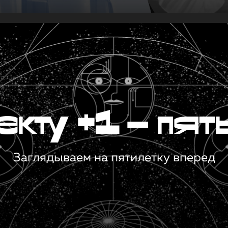
кту +1 — пят
Заглядываем на пятилетку вперед