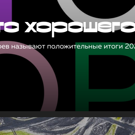
то хорошег
оев называют положительные итоги 20