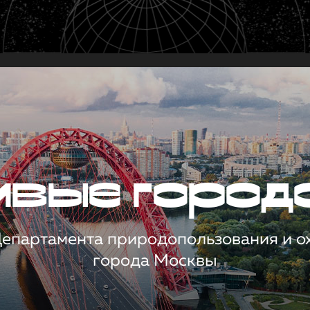
чивые город
 Департамента природопользования и 
города Москвы