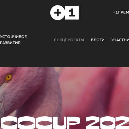
+1ПРЕ
УСТОЙЧИВОЕ
СПЕЦПРОЕКТЫ
БЛОГИ
УЧАСТН
РАЗВИТИЕ
COCUP 20