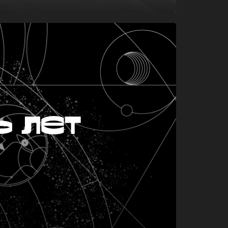
ь лет