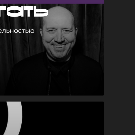
гать
ельностью