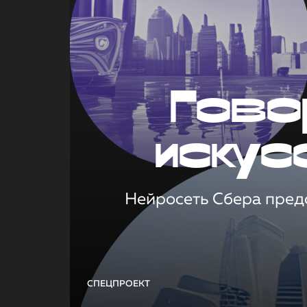
Гово
искус
Нейросеть Сбера предс
СПЕЦПРОЕКТ