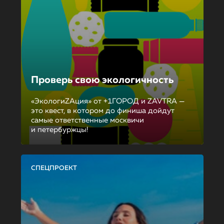
Проверь свою экологичность
«ЭкологиZAция» от +1ГОРОД и ZAVTRA —
это квест, в котором до финиша дойдут
самые ответственные москвичи
и петербуржцы!
СПЕЦПРОЕКТ