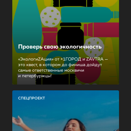
Проверь свою экологичность
«ЭкологиZAция» от +1ГОРОД и ZAVTRA —
это квест, в котором до финиша дойдут
самые ответственные москвичи
и петербуржцы!
СПЕЦПРОЕКТ