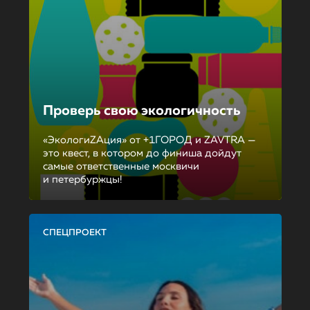
Проверь свою экологичность
«ЭкологиZAция» от +1ГОРОД и ZAVTRA —
это квест, в котором до финиша дойдут
самые ответственные москвичи
и петербуржцы!
СПЕЦПРОЕКТ