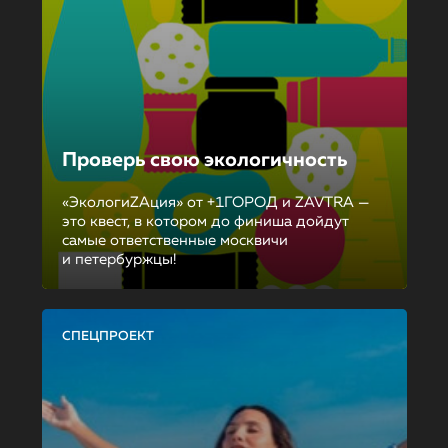
Проверь свою экологичность
«ЭкологиZAция» от +1ГОРОД и ZAVTRA —
это квест, в котором до финиша дойдут
самые ответственные москвичи
и петербуржцы!
СПЕЦПРОЕКТ