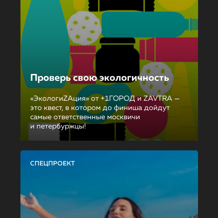
Проверь свою экологичность
«ЭкологиZAция» от +1ГОРОД и ZAVTRA —
это квест, в котором до финиша дойдут
самые ответственные москвичи
и петербуржцы!
СПЕЦПРОЕКТ