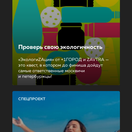
Проверь свою экологичность
«ЭкологиZAция» от +1ГОРОД и ZAVTRA —
это квест, в котором до финиша дойдут
самые ответственные москвичи
и петербуржцы!
СПЕЦПРОЕКТ