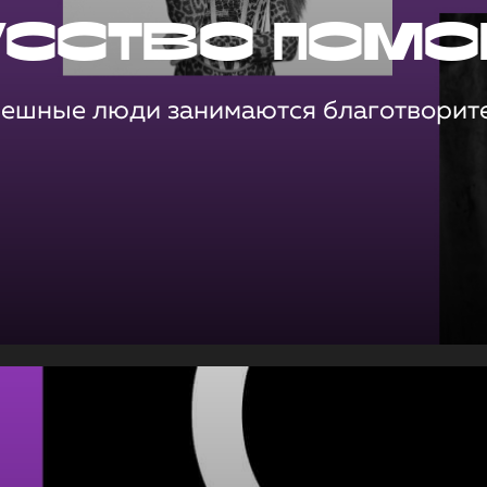
усство помо
пешные люди занимаются благотворит