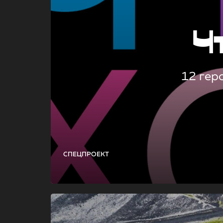
Ч
12 гер
СПЕЦПРОЕКТ