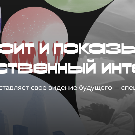
рит и показ
ственный инт
тавляет свое видение будущего — спец