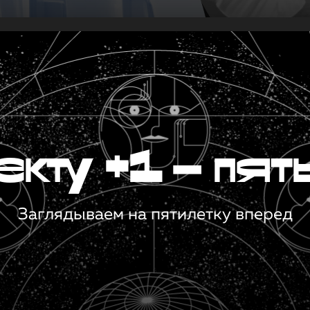
кту +1 — пят
Заглядываем на пятилетку вперед