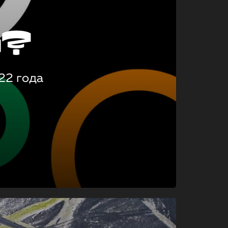
о?
22 года