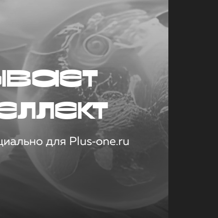
ывает
еллект
иально для Plus‑one.ru