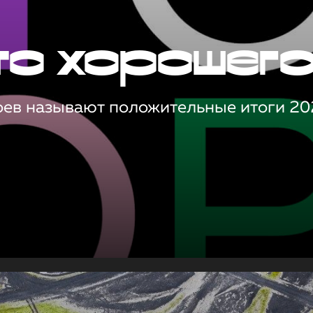
то хорошег
оев называют положительные итоги 20