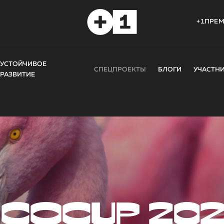
+1ПРЕ
УСТОЙЧИВОЕ
СПЕЦПРОЕКТЫ
БЛОГИ
УЧАСТН
РАЗВИТИЕ
COCUP 20