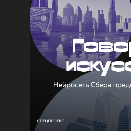
Гово
искус
Нейросеть Сбера предс
СПЕЦПРОЕКТ