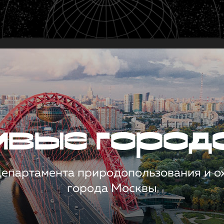
чивые город
 Департамента природопользования и 
города Москвы