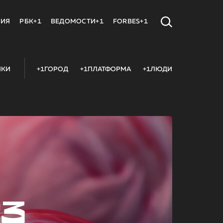
МИЯ
РБК+1
ВЕДОМОСТИ+1
FORBES+1
ИКИ
+1ГОРОД
+1ПЛАТФОРМА
+1ЛЮДИ
23