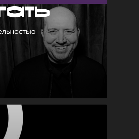
гать
ельностью