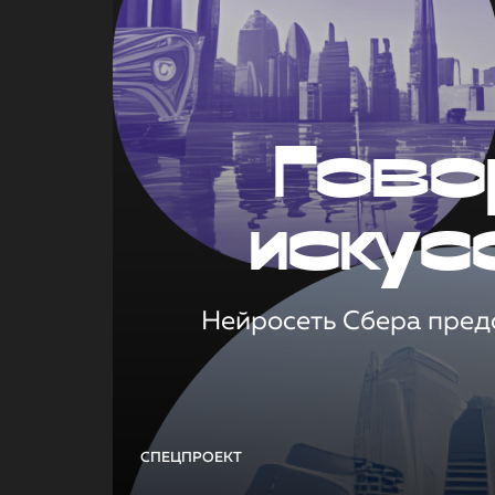
Гово
искус
Нейросеть Сбера предс
СПЕЦПРОЕКТ