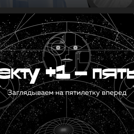
кту +1 — пят
Заглядываем на пятилетку вперед