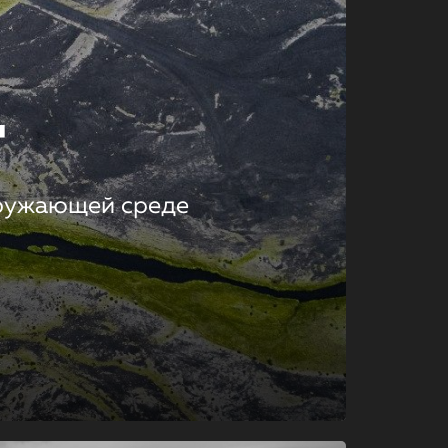
т
кружающей среде