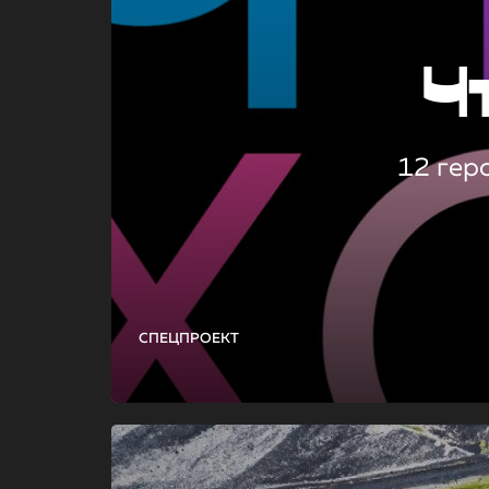
Ч
12 гер
СПЕЦПРОЕКТ