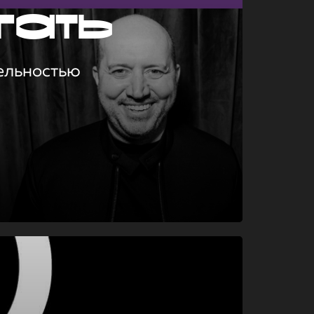
гать
ельностью