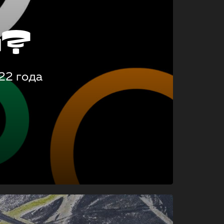
о?
22 года