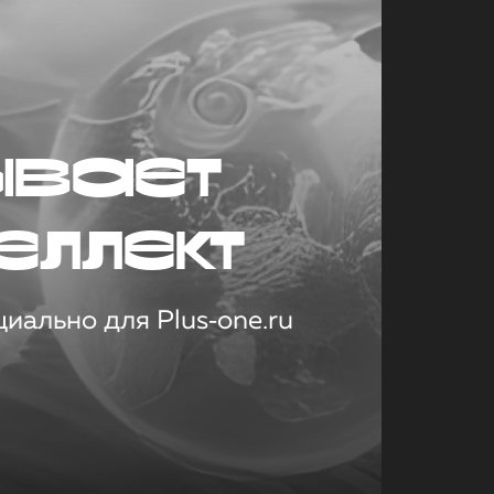
ывает
еллект
иально для Plus‑one.ru