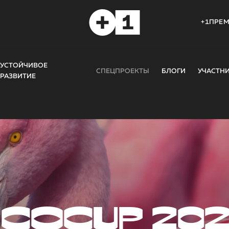
+1ПРЕ
УСТОЙЧИВОЕ
СПЕЦПРОЕКТЫ
БЛОГИ
УЧАСТН
РАЗВИТИЕ
COCUP 20