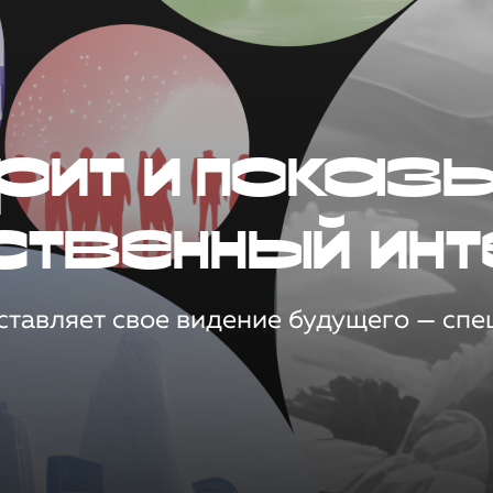
рит и показ
ственный инт
тавляет свое видение будущего — спец