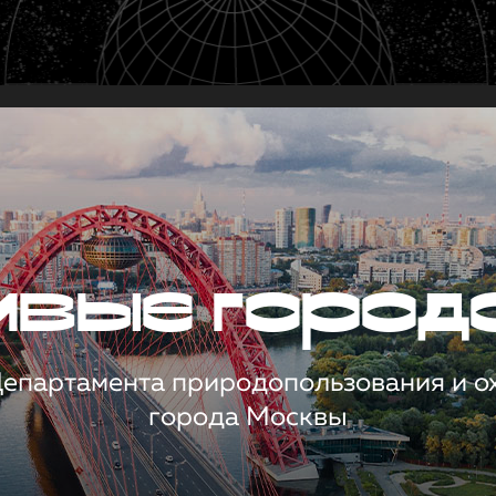
чивые город
 Департамента природопользования и 
города Москвы