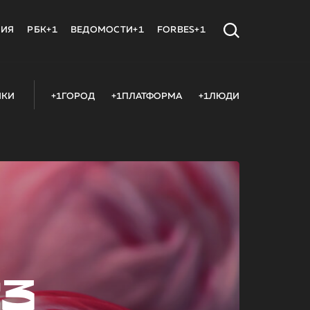
МИЯ
РБК+1
ВЕДОМОСТИ+1
FORBES+1
ИКИ
+1ГОРОД
+1ПЛАТФОРМА
+1ЛЮДИ
23