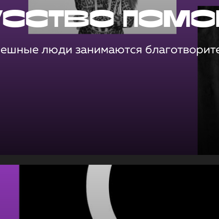
усство помо
пешные люди занимаются благотворит