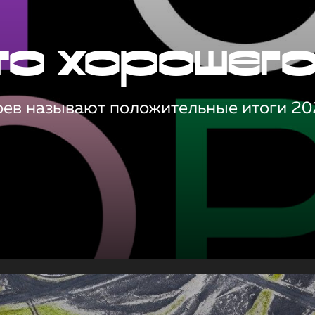
то хорошег
оев называют положительные итоги 20