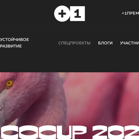
+1ПРЕ
УСТОЙЧИВОЕ
СПЕЦПРОЕКТЫ
БЛОГИ
УЧАСТН
РАЗВИТИЕ
COCUP 20