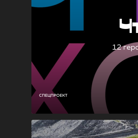
Ч
12 гер
СПЕЦПРОЕКТ