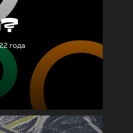
о?
22 года