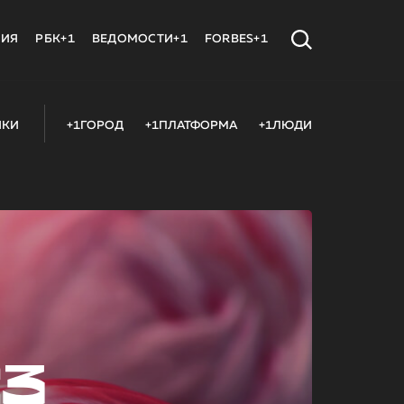
МИЯ
РБК+1
ВЕДОМОСТИ+1
FORBES+1
ИКИ
+1ГОРОД
+1ПЛАТФОРМА
+1ЛЮДИ
23