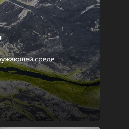
т
кружающей среде