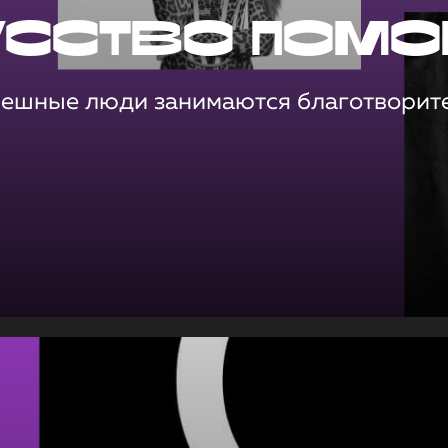
усство помо
пешные люди занимаются благотворит