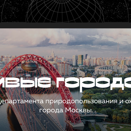
чивые город
 Департамента природопользования и 
города Москвы