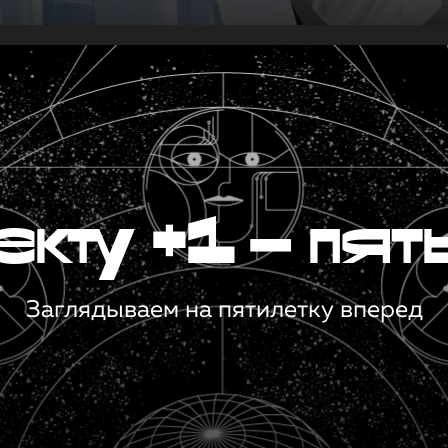
кту +1 — пят
Заглядываем на пятилетку вперед