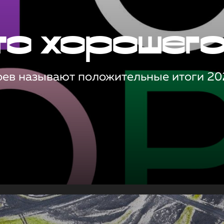
то хорошег
оев называют положительные итоги 20