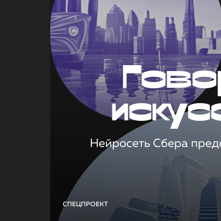
Гово
искус
Нейросеть Сбера предс
СПЕЦПРОЕКТ