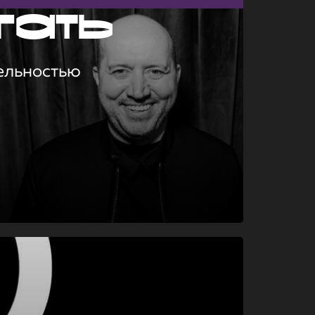
гать
ельностью