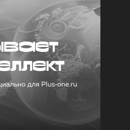
ывает
еллект
иально для Plus‑one.ru