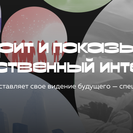
рит и показ
ственный инт
тавляет свое видение будущего — спец