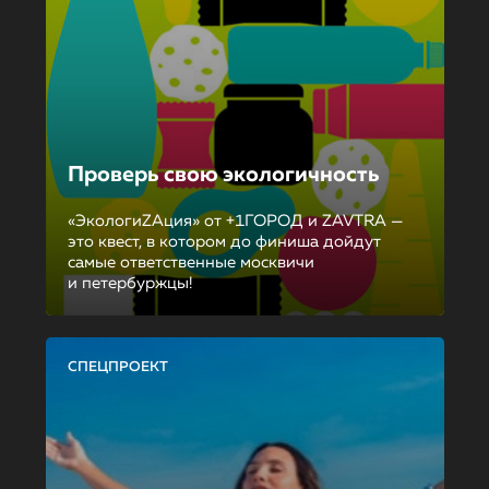
Проверь свою экологичность
«ЭкологиZAция» от +1ГОРОД и ZAVTRA —
это квест, в котором до финиша дойдут
самые ответственные москвичи
и петербуржцы!
СПЕЦПРОЕКТ