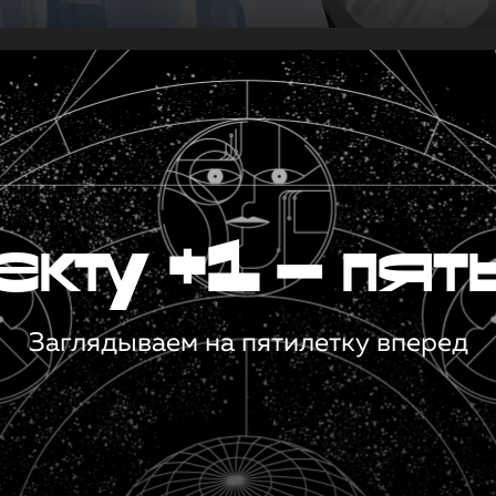
кту +1 — пят
Заглядываем на пятилетку вперед