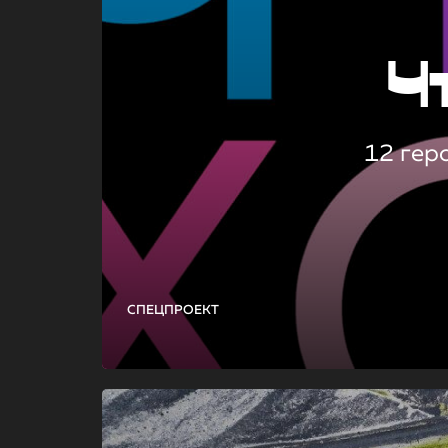
Ч
12 гер
СПЕЦПРОЕКТ