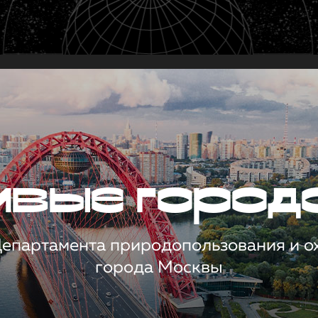
чивые город
 Департамента природопользования и 
города Москвы