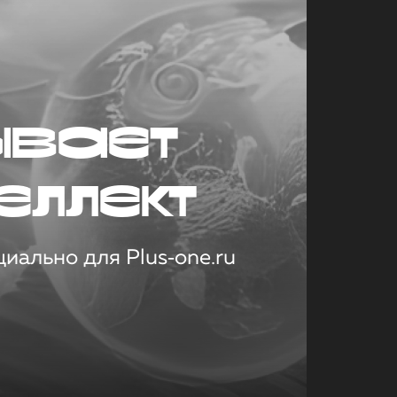
ывает
еллект
иально для Plus‑one.ru