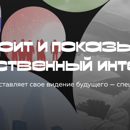
рит и показ
ственный инт
тавляет свое видение будущего — спец