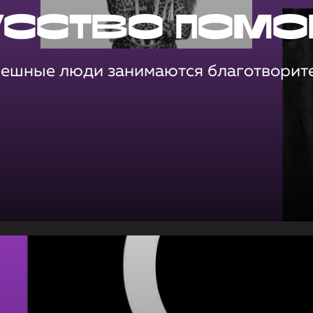
усство помо
пешные люди занимаются благотворит