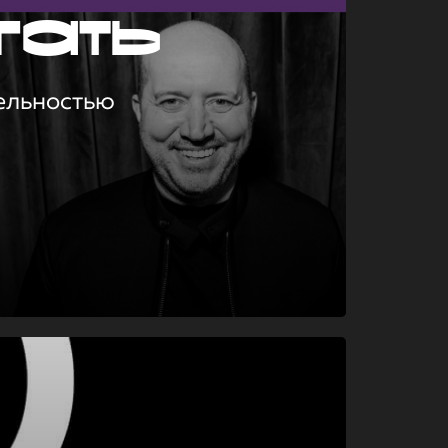
гать
ельностью