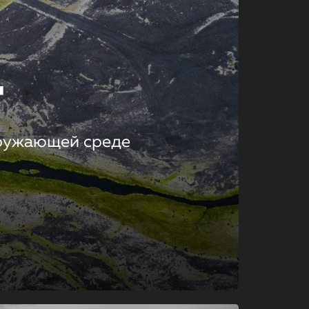
т
кружающей среде