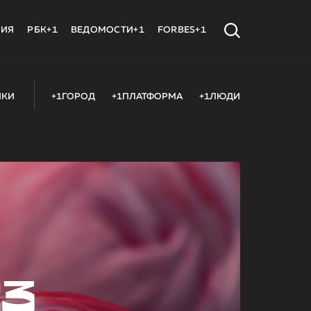
МИЯ
РБК+1
ВЕДОМОСТИ+1
FORBES+1
ИКИ
+1ГОРОД
+1ПЛАТФОРМА
+1ЛЮДИ
23