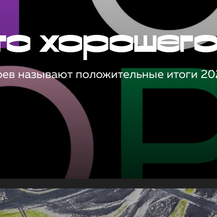
то хорошег
оев называют положительные итоги 20