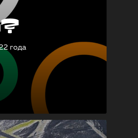
о?
22 года