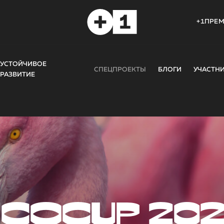
+1ПРЕ
УСТОЙЧИВОЕ
СПЕЦПРОЕКТЫ
БЛОГИ
УЧАСТН
РАЗВИТИЕ
COCUP 20