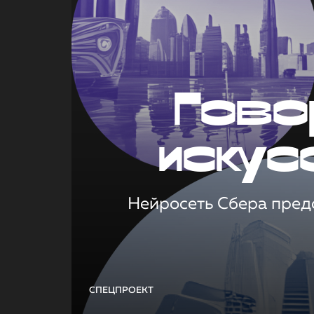
Гово
искус
Нейросеть Сбера предс
СПЕЦПРОЕКТ