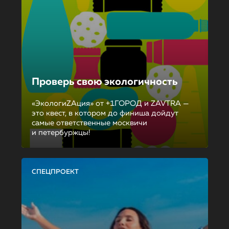
Проверь свою экологичность
«ЭкологиZAция» от +1ГОРОД и ZAVTRA —
это квест, в котором до финиша дойдут
самые ответственные москвичи
и петербуржцы!
СПЕЦПРОЕКТ