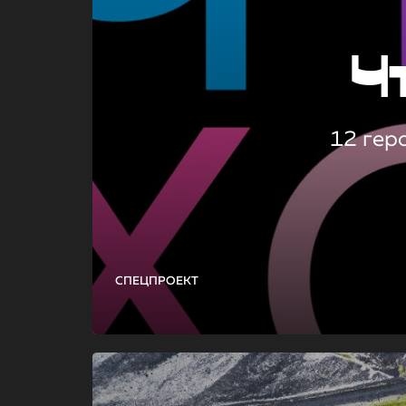
Ч
12 гер
СПЕЦПРОЕКТ