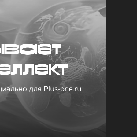
ывает
еллект
иально для Plus‑one.ru