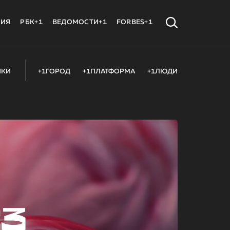
МИЯ
РБК+1
ВЕДОМОСТИ+1
FORBES+1
ИКИ
+1ГОРОД
+1ПЛАТФОРМА
+1ЛЮДИ
23