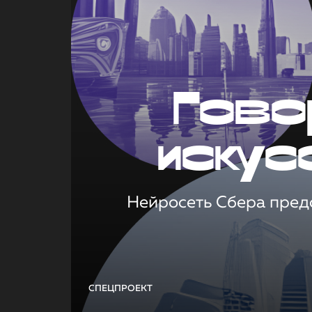
Гово
искус
Нейросеть Сбера предс
СПЕЦПРОЕКТ