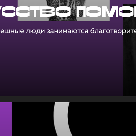
усство помо
пешные люди занимаются благотворит