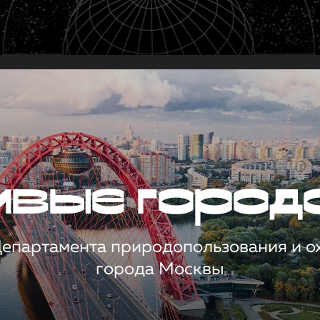
чивые город
 Департамента природопользования и 
города Москвы