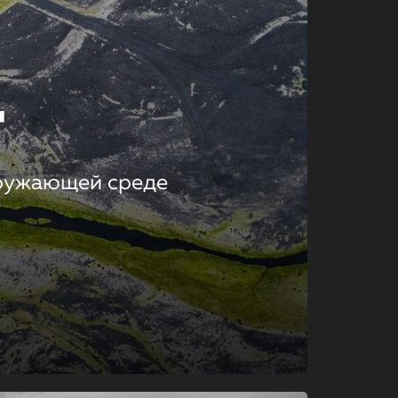
т
кружающей среде