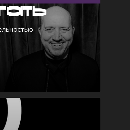
гать
ельностью