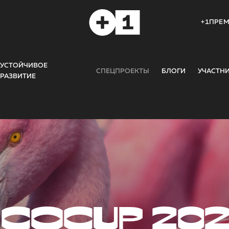
+1ПРЕ
УСТОЙЧИВОЕ
СПЕЦПРОЕКТЫ
БЛОГИ
УЧАСТН
РАЗВИТИЕ
COCUP 20