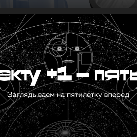
кту +1 — пят
Заглядываем на пятилетку вперед