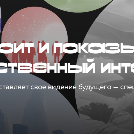
рит и показ
ственный инт
тавляет свое видение будущего — спец