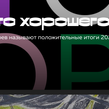
то хорошег
оев называют положительные итоги 20