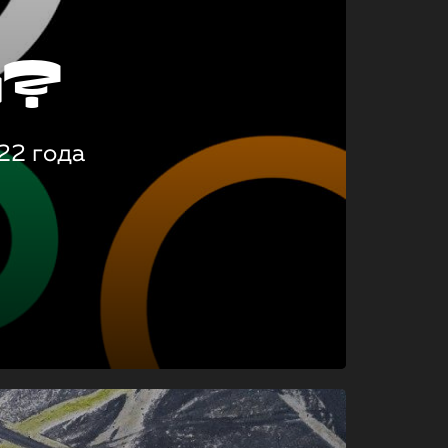
о?
22 года