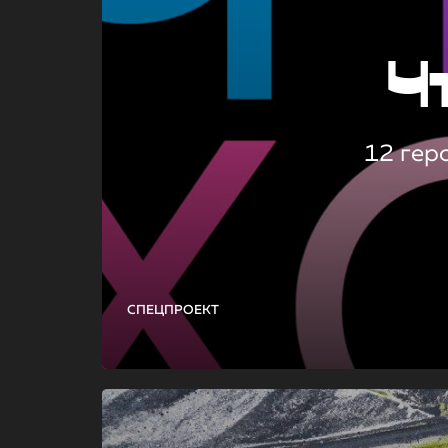
Ч
12 гер
СПЕЦПРОЕКТ