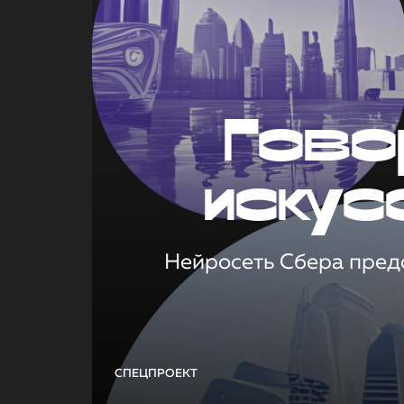
Гово
искус
Нейросеть Сбера предс
СПЕЦПРОЕКТ