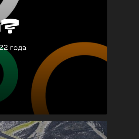
о?
22 года