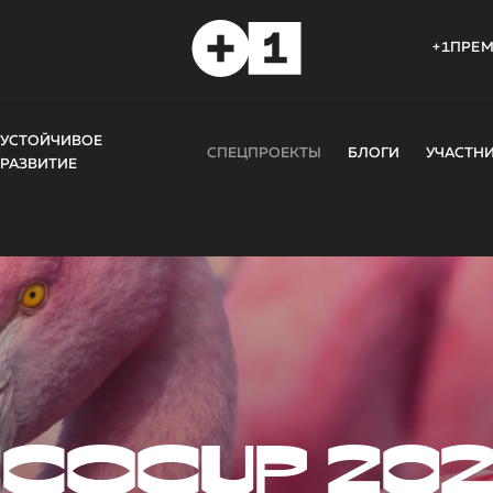
+1ПРЕ
УСТОЙЧИВОЕ
СПЕЦПРОЕКТЫ
БЛОГИ
УЧАСТН
РАЗВИТИЕ
COCUP 20