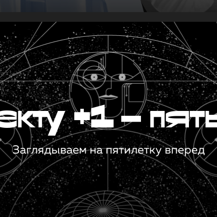
кту +1 — пят
Заглядываем на пятилетку вперед