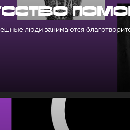
усство помо
пешные люди занимаются благотворит