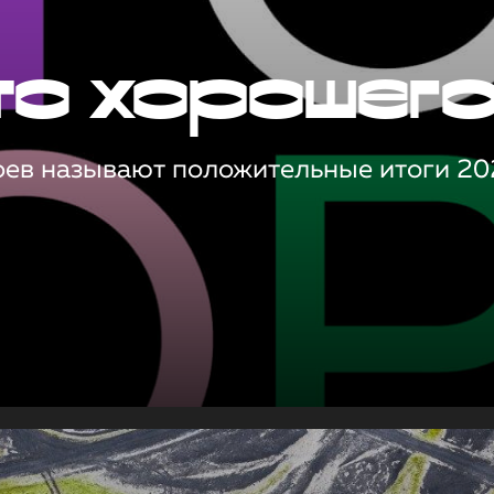
то хорошег
оев называют положительные итоги 20