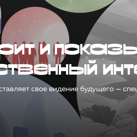
рит и показ
ственный инт
тавляет свое видение будущего — спец