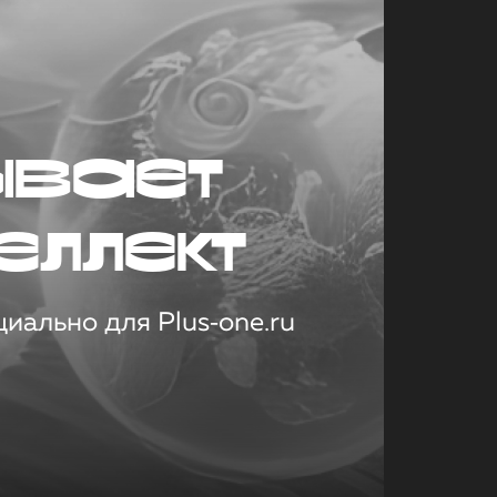
ывает
еллект
иально для Plus‑one.ru