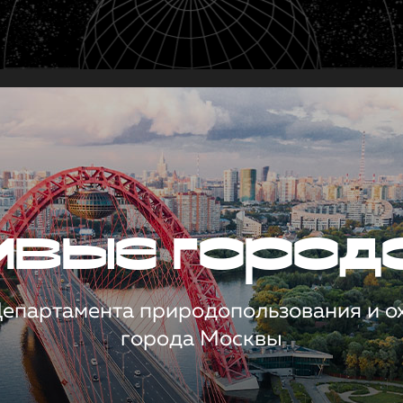
чивые город
 Департамента природопользования и 
города Москвы