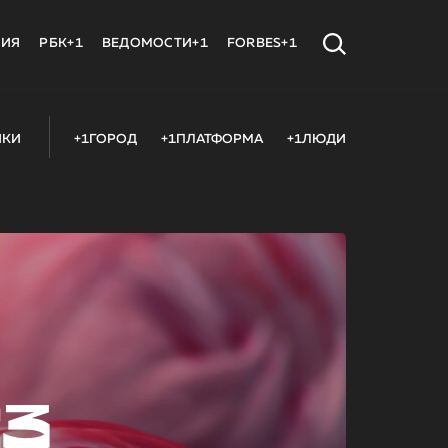
МИЯ
РБК+1
ВЕДОМОСТИ+1
FORBES+1
ИКИ
+1ГОРОД
+1ПЛАТФОРМА
+1ЛЮДИ
23