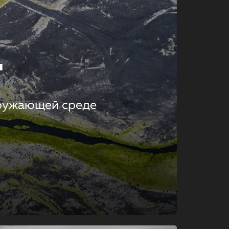
т
кружающей среде