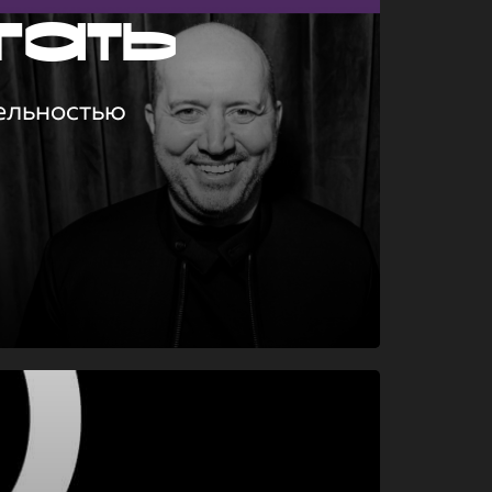
гать
ельностью