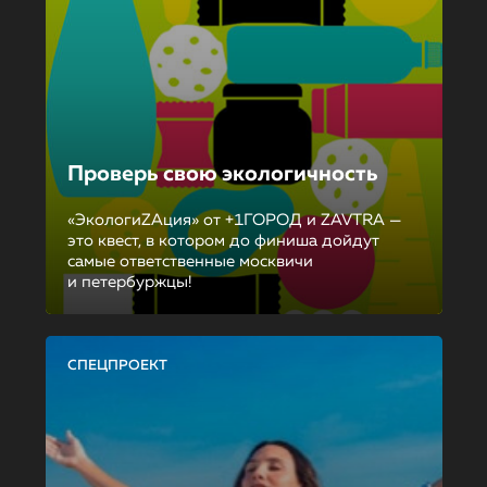
Проверь свою экологичность
«ЭкологиZAция» от +1ГОРОД и ZAVTRA —
это квест, в котором до финиша дойдут
самые ответственные москвичи
и петербуржцы!
СПЕЦПРОЕКТ