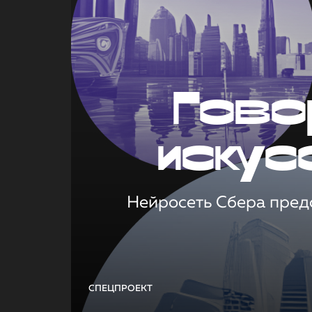
Гово
искус
Нейросеть Сбера предс
СПЕЦПРОЕКТ