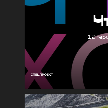
Ч
12 гер
СПЕЦПРОЕКТ