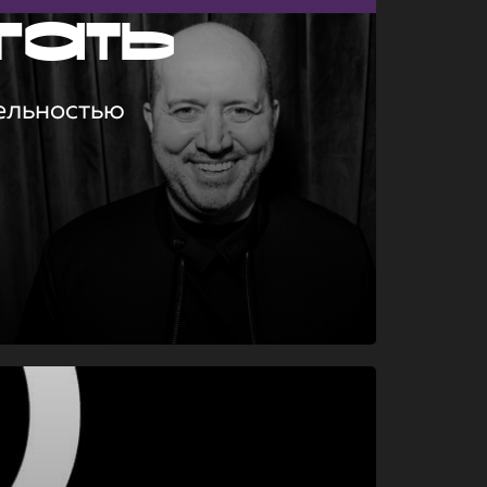
гать
ельностью