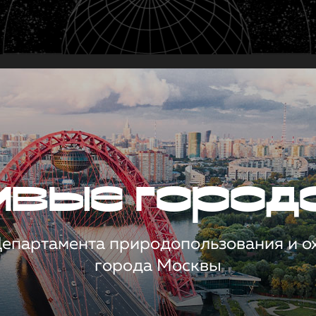
чивые город
 Департамента природопользования и 
города Москвы