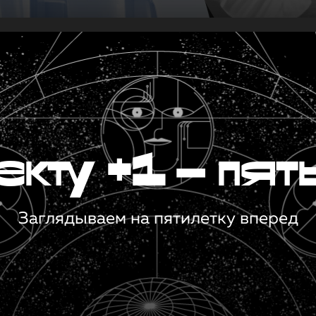
кту +1 — пят
Заглядываем на пятилетку вперед