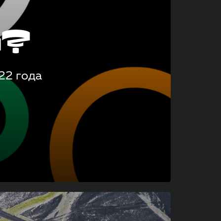
о?
22 года