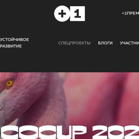
+1ПРЕ
УСТОЙЧИВОЕ
СПЕЦПРОЕКТЫ
БЛОГИ
УЧАСТН
РАЗВИТИЕ
COCUP 20