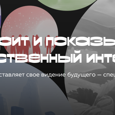
рит и показ
ственный инт
тавляет свое видение будущего — спец