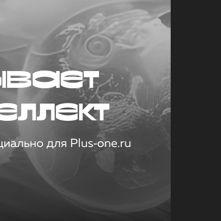
ывает
еллект
иально для Plus‑one.ru