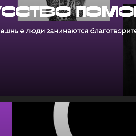
усство помо
пешные люди занимаются благотворит