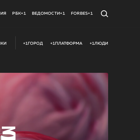
МИЯ
РБК+1
ВЕДОМОСТИ+1
FORBES+1
ИКИ
+1ГОРОД
+1ПЛАТФОРМА
+1ЛЮДИ
23