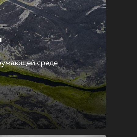
т
кружающей среде