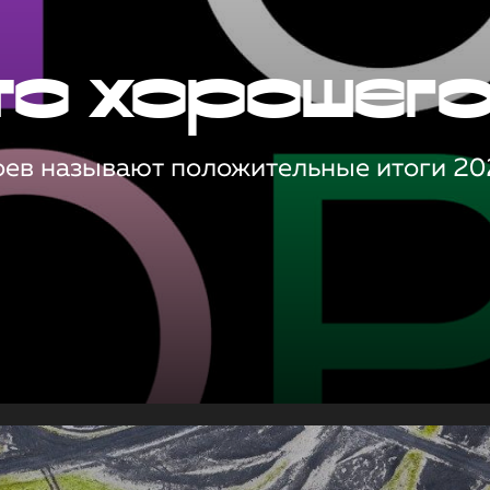
то хорошег
оев называют положительные итоги 20