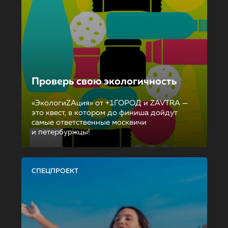
Проверь свою экологичность
«ЭкологиZAция» от +1ГОРОД и ZAVTRA —
это квест, в котором до финиша дойдут
самые ответственные москвичи
и петербуржцы!
СПЕЦПРОЕКТ