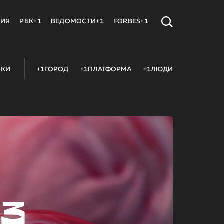
МИЯ
РБК+1
ВЕДОМОСТИ+1
FORBES+1
ИКИ
+1ГОРОД
+1ПЛАТФОРМА
+1ЛЮДИ
23