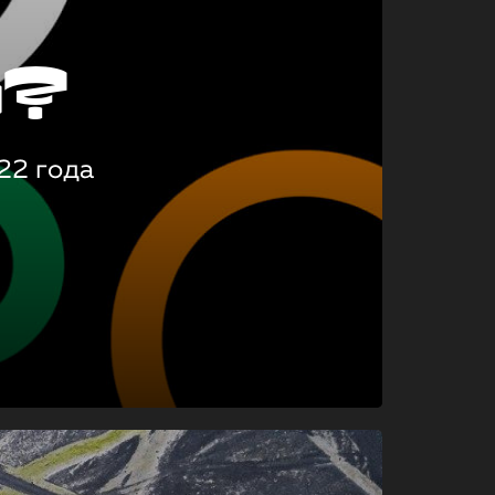
о?
22 года