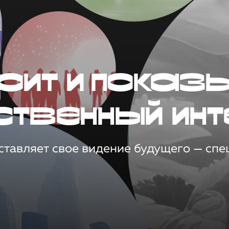
рит и показ
ственный инт
тавляет свое видение будущего — спец