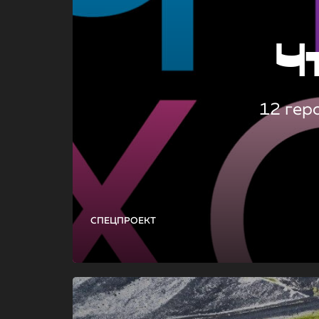
Ч
12 гер
СПЕЦПРОЕКТ