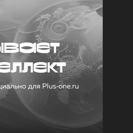
ывает
еллект
иально для Plus‑one.ru