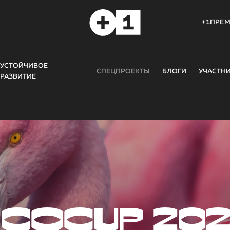
+1ПРЕ
УСТОЙЧИВОЕ
СПЕЦПРОЕКТЫ
БЛОГИ
УЧАСТН
РАЗВИТИЕ
COCUP 20