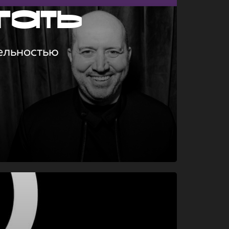
гать
ельностью