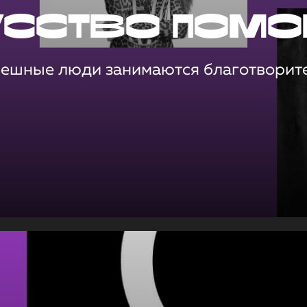
усство помо
пешные люди занимаются благотворит