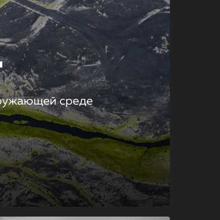
т
кружающей среде