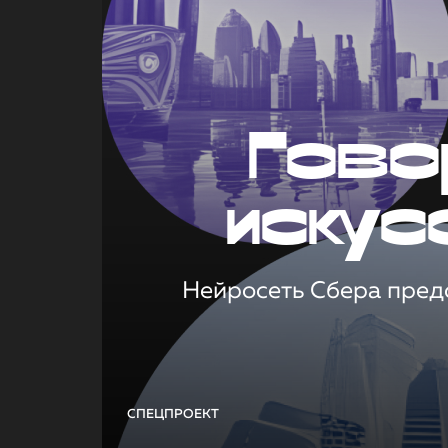
Гово
искус
Нейросеть Сбера предс
СПЕЦПРОЕКТ