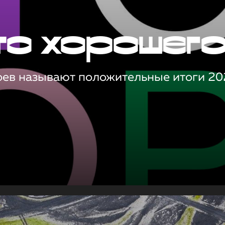
то хорошег
оев называют положительные итоги 20