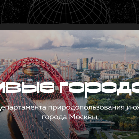
чивые город
 Департамента природопользования и 
города Москвы