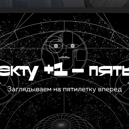
кту +1 — пят
Заглядываем на пятилетку вперед