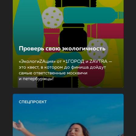
Проверь свою экологичность
«ЭкологиZAция» от +1ГОРОД и ZAVTRA —
это квест, в котором до финиша дойдут
самые ответственные москвичи
и петербуржцы!
СПЕЦПРОЕКТ