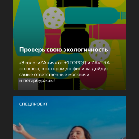
Проверь свою экологичность
«ЭкологиZAция» от +1ГОРОД и ZAVTRA —
это квест, в котором до финиша дойдут
самые ответственные москвичи
и петербуржцы!
СПЕЦПРОЕКТ