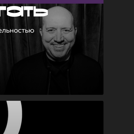
гать
ельностью