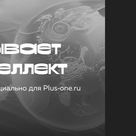
ывает
еллект
иально для Plus‑one.ru