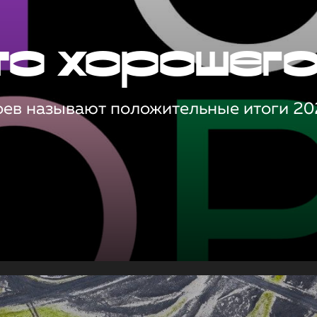
то хорошег
оев называют положительные итоги 20