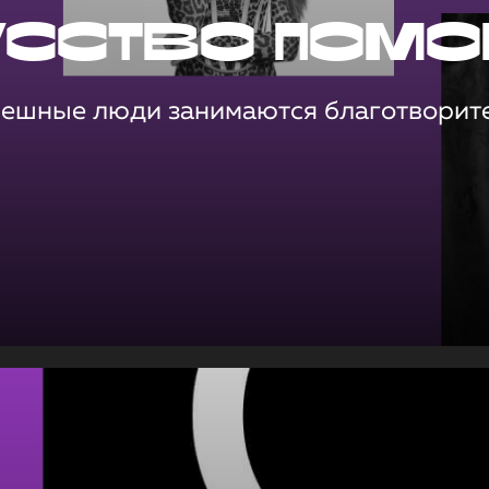
усство помо
пешные люди занимаются благотворит