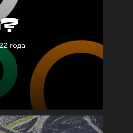
о?
22 года