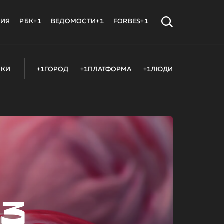
МИЯ
РБК+1
ВЕДОМОСТИ+1
FORBES+1
ИКИ
+1ГОРОД
+1ПЛАТФОРМА
+1ЛЮДИ
23