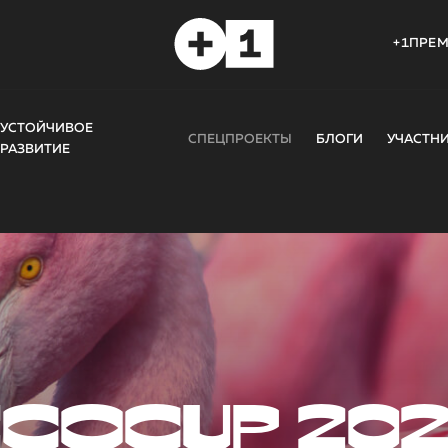
+1ПРЕ
УСТОЙЧИВОЕ
СПЕЦПРОЕКТЫ
БЛОГИ
УЧАСТН
РАЗВИТИЕ
COCUP 20