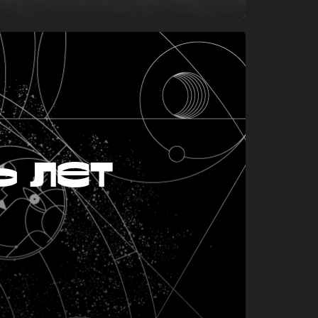
ь лет