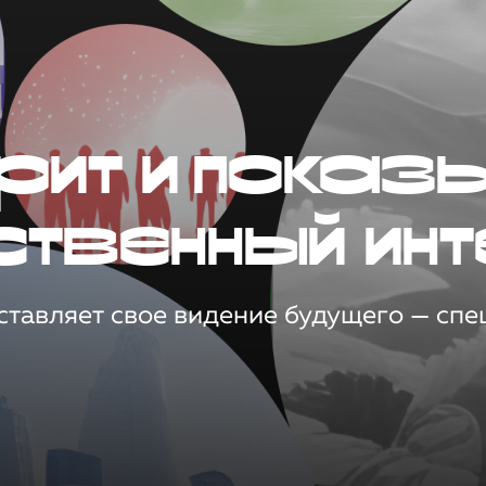
рит и показ
ственный инт
тавляет свое видение будущего — спец