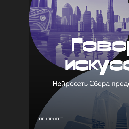
Гово
искус
Нейросеть Сбера предс
СПЕЦПРОЕКТ