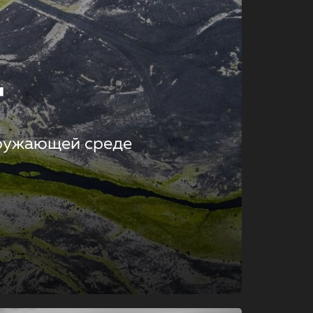
т
кружающей среде