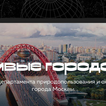
чивые город
 Департамента природопользования и 
города Москвы