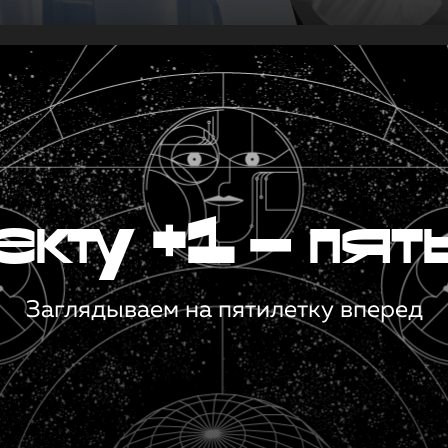
кту +1 — пят
Заглядываем на пятилетку вперед