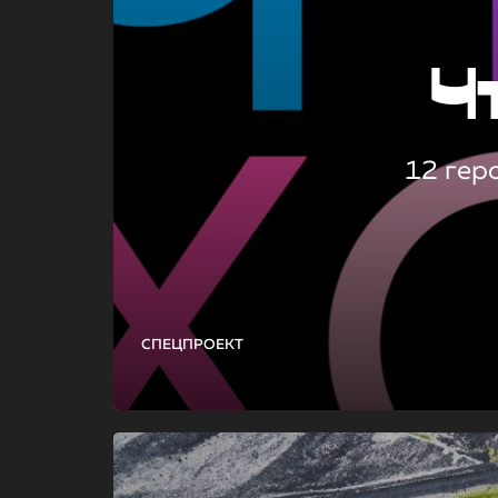
Ч
12 гер
СПЕЦПРОЕКТ