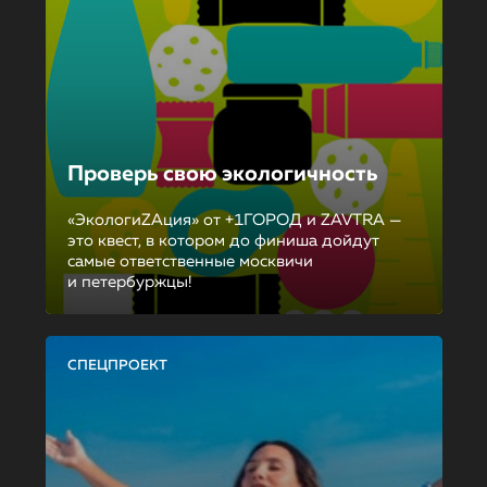
Проверь свою экологичность
«ЭкологиZAция» от +1ГОРОД и ZAVTRA —
это квест, в котором до финиша дойдут
самые ответственные москвичи
и петербуржцы!
СПЕЦПРОЕКТ