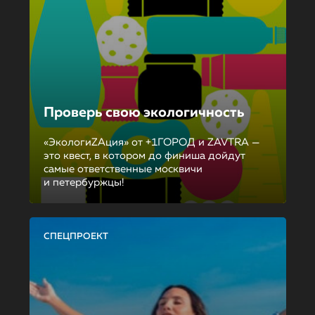
Проверь свою экологичность
«ЭкологиZAция» от +1ГОРОД и ZAVTRA —
это квест, в котором до финиша дойдут
самые ответственные москвичи
и петербуржцы!
СПЕЦПРОЕКТ