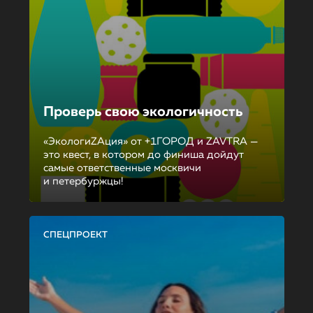
Проверь свою экологичность
«ЭкологиZAция» от +1ГОРОД и ZAVTRA —
это квест, в котором до финиша дойдут
самые ответственные москвичи
и петербуржцы!
СПЕЦПРОЕКТ