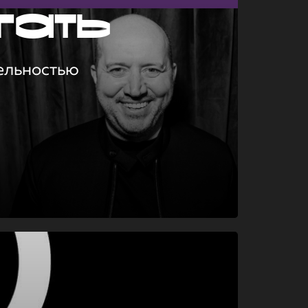
гать
ельностью