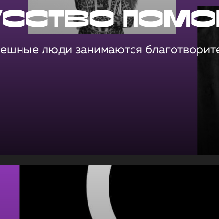
усство помо
пешные люди занимаются благотворит