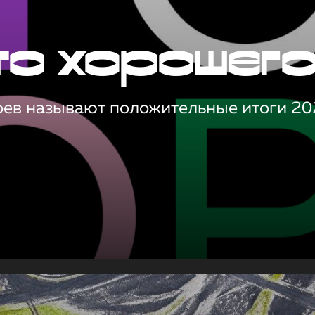
то хорошег
оев называют положительные итоги 20