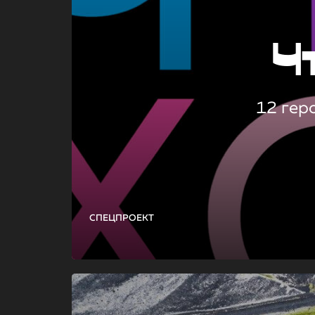
Ч
12 гер
СПЕЦПРОЕКТ