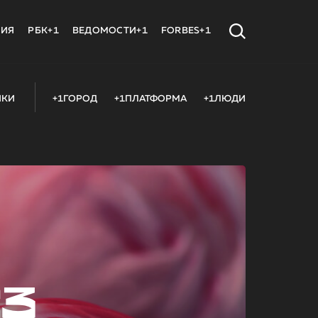
МИЯ
РБК+1
ВЕДОМОСТИ+1
FORBES+1
ИКИ
+1ГОРОД
+1ПЛАТФОРМА
+1ЛЮДИ
23