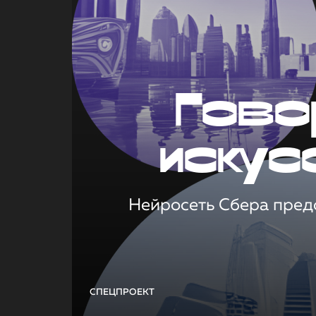
Гово
искус
Нейросеть Сбера предс
СПЕЦПРОЕКТ