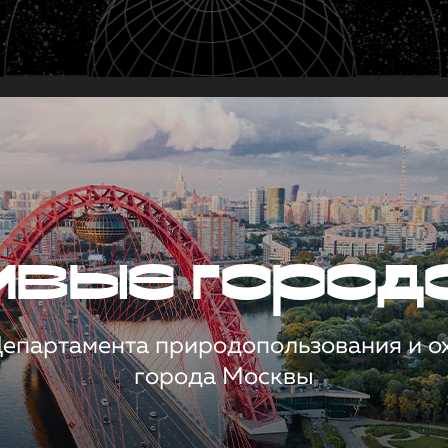
чивые город
 Департамента природопользования и 
города Москвы