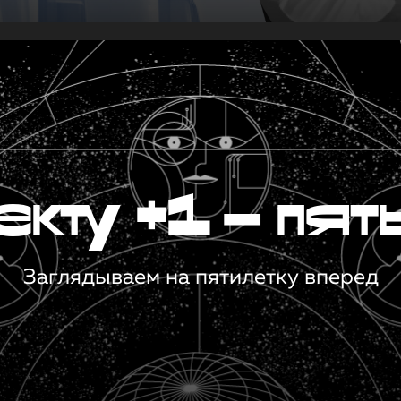
кту +1 — пят
Заглядываем на пятилетку вперед