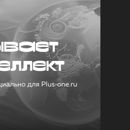
ывает
еллект
иально для Plus‑one.ru