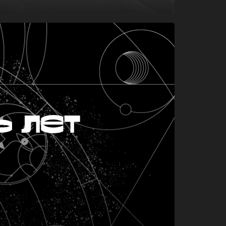
ь лет