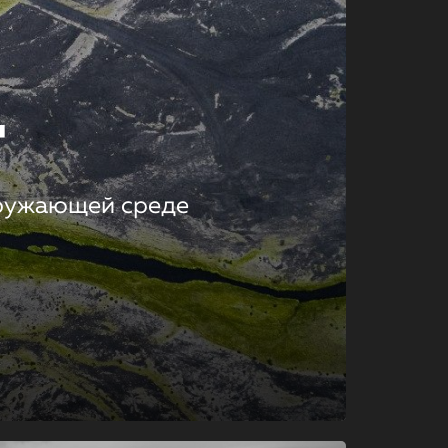
т
кружающей среде