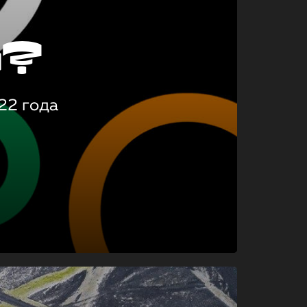
о?
22 года