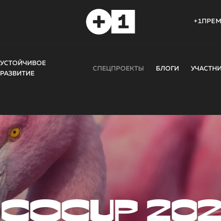
+1ПРЕ
УСТОЙЧИВОЕ
СПЕЦПРОЕКТЫ
БЛОГИ
УЧАСТН
РАЗВИТИЕ
COCUP 20