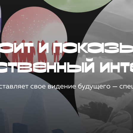
рит и показ
ственный инт
тавляет свое видение будущего — спец