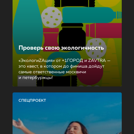
Проверь свою экологичность
«ЭкологиZAция» от +1ГОРОД и ZAVTRA —
это квест, в котором до финиша дойдут
самые ответственные москвичи
и петербуржцы!
СПЕЦПРОЕКТ