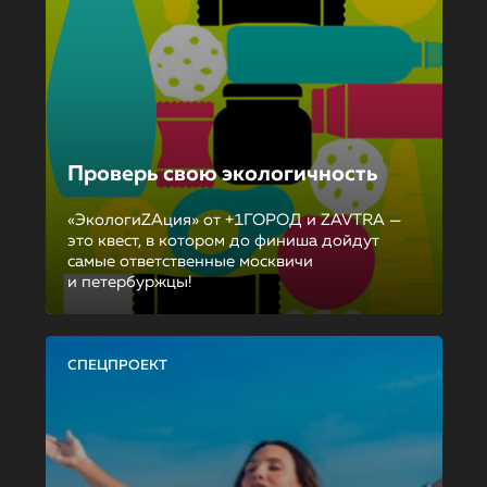
Проверь свою экологичность
«ЭкологиZAция» от +1ГОРОД и ZAVTRA —
это квест, в котором до финиша дойдут
самые ответственные москвичи
и петербуржцы!
СПЕЦПРОЕКТ