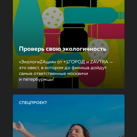
Проверь свою экологичность
«ЭкологиZAция» от +1ГОРОД и ZAVTRA —
это квест, в котором до финиша дойдут
самые ответственные москвичи
и петербуржцы!
СПЕЦПРОЕКТ