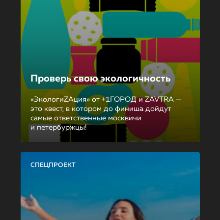
Проверь свою экологичность
«ЭкологиZAция» от +1ГОРОД и ZAVTRA —
это квест, в котором до финиша дойдут
самые ответственные москвичи
и петербуржцы!
СПЕЦПРОЕКТ