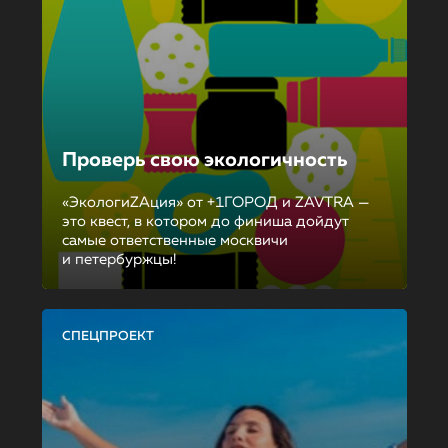
Проверь свою экологичность
«ЭкологиZAция» от +1ГОРОД и ZAVTRA —
это квест, в котором до финиша дойдут
самые ответственные москвичи
и петербуржцы!
СПЕЦПРОЕКТ