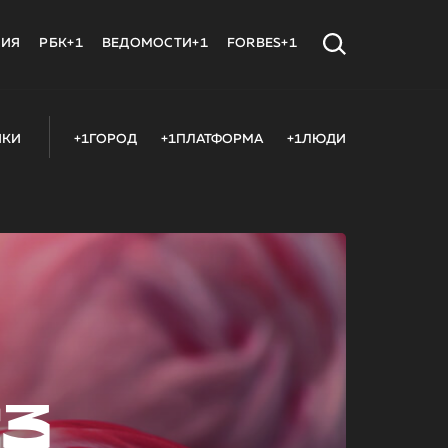
МИЯ
РБК+1
ВЕДОМОСТИ+1
FORBES+1
ИКИ
+1ГОРОД
+1ПЛАТФОРМА
+1ЛЮДИ
23