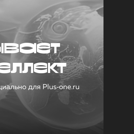
ывает
еллект
иально для Plus‑one.ru