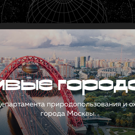
чивые город
 Департамента природопользования и 
города Москвы