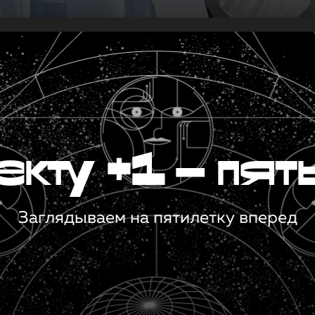
кту +1 — пят
Заглядываем на пятилетку вперед