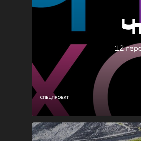
Ч
12 гер
СПЕЦПРОЕКТ