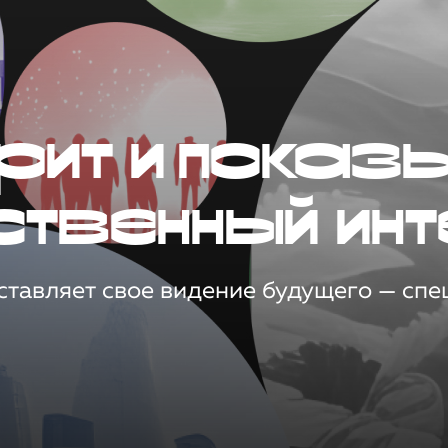
рит и показ
ственный инт
тавляет свое видение будущего — спец