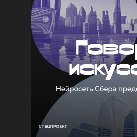
Гово
искус
Нейросеть Сбера предс
СПЕЦПРОЕКТ