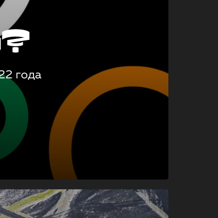
о?
22 года