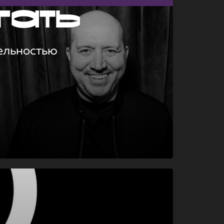
гать
ельностью