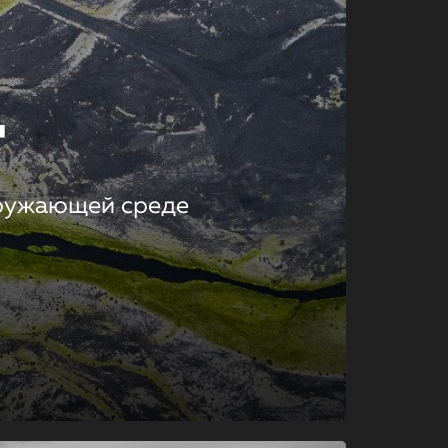
т
кружающей среде