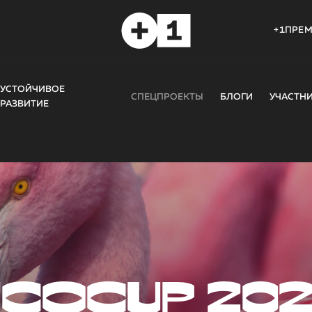
+1ПРЕ
УСТОЙЧИВОЕ
СПЕЦПРОЕКТЫ
БЛОГИ
УЧАСТН
РАЗВИТИЕ
COCUP 20