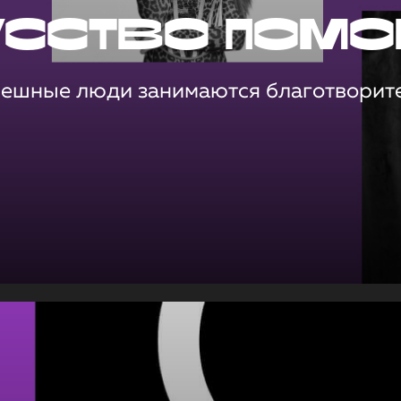
усство помо
пешные люди занимаются благотворит