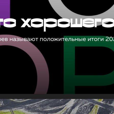
то хорошег
оев называют положительные итоги 20