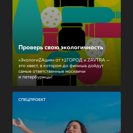
Проверь свою экологичность
«ЭкологиZAция» от +1ГОРОД и ZAVTRA —
это квест, в котором до финиша дойдут
самые ответственные москвичи
и петербуржцы!
СПЕЦПРОЕКТ