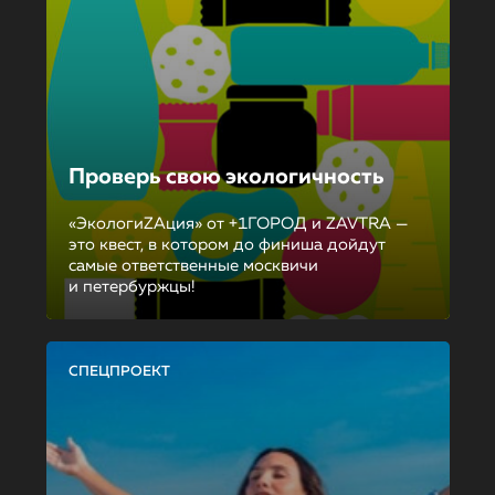
Проверь свою экологичность
«ЭкологиZAция» от +1ГОРОД и ZAVTRA —
это квест, в котором до финиша дойдут
самые ответственные москвичи
и петербуржцы!
СПЕЦПРОЕКТ