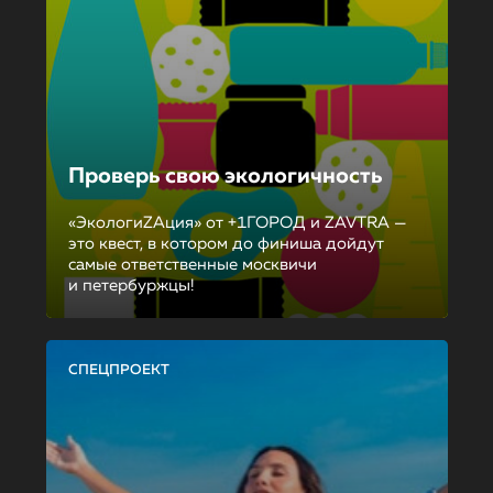
Проверь свою экологичность
«ЭкологиZAция» от +1ГОРОД и ZAVTRA —
это квест, в котором до финиша дойдут
самые ответственные москвичи
и петербуржцы!
СПЕЦПРОЕКТ