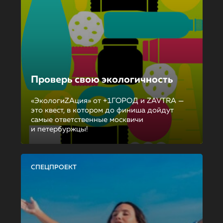
Проверь свою экологичность
«ЭкологиZAция» от +1ГОРОД и ZAVTRA —
это квест, в котором до финиша дойдут
самые ответственные москвичи
и петербуржцы!
СПЕЦПРОЕКТ