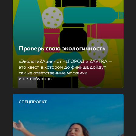
Проверь свою экологичность
«ЭкологиZAция» от +1ГОРОД и ZAVTRA —
это квест, в котором до финиша дойдут
самые ответственные москвичи
и петербуржцы!
СПЕЦПРОЕКТ