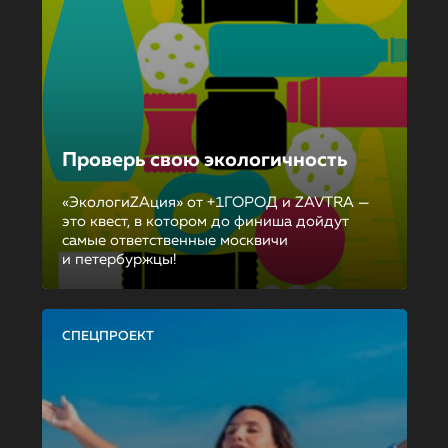
Проверь свою экологичность
«ЭкологиZAция» от +1ГОРОД и ZAVTRA —
это квест, в котором до финиша дойдут
самые ответственные москвичи
и петербуржцы!
СПЕЦПРОЕКТ