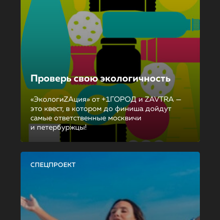
Проверь свою экологичность
«ЭкологиZAция» от +1ГОРОД и ZAVTRA —
это квест, в котором до финиша дойдут
самые ответственные москвичи
и петербуржцы!
СПЕЦПРОЕКТ