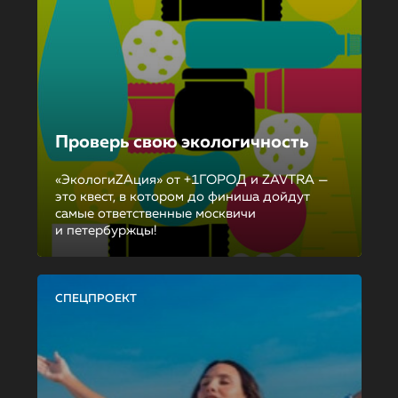
Проверь свою экологичность
«ЭкологиZAция» от +1ГОРОД и ZAVTRA —
это квест, в котором до финиша дойдут
самые ответственные москвичи
и петербуржцы!
СПЕЦПРОЕКТ