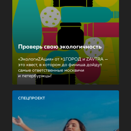
Проверь свою экологичность
«ЭкологиZAция» от +1ГОРОД и ZAVTRA —
это квест, в котором до финиша дойдут
самые ответственные москвичи
и петербуржцы!
СПЕЦПРОЕКТ