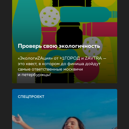
Проверь свою экологичность
«ЭкологиZAция» от +1ГОРОД и ZAVTRA —
это квест, в котором до финиша дойдут
самые ответственные москвичи
и петербуржцы!
СПЕЦПРОЕКТ