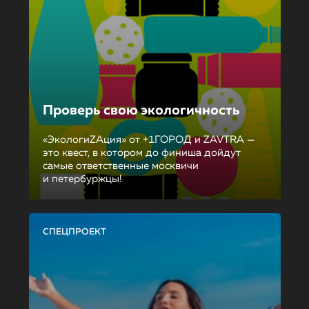
Проверь свою экологичность
«ЭкологиZAция» от +1ГОРОД и ZAVTRA —
это квест, в котором до финиша дойдут
самые ответственные москвичи
и петербуржцы!
СПЕЦПРОЕКТ