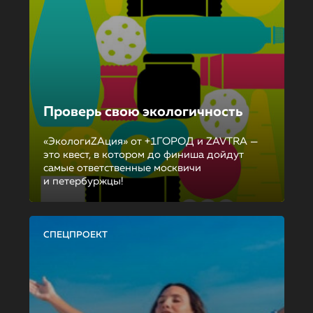
Проверь свою экологичность
«ЭкологиZAция» от +1ГОРОД и ZAVTRA —
это квест, в котором до финиша дойдут
самые ответственные москвичи
и петербуржцы!
СПЕЦПРОЕКТ