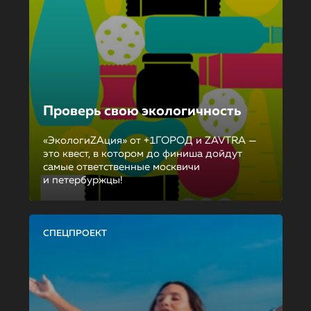
Проверь свою экологичность
«ЭкологиZAция» от +1ГОРОД и ZAVTRA —
это квест, в котором до финиша дойдут
самые ответственные москвичи
и петербуржцы!
СПЕЦПРОЕКТ