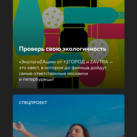
Проверь свою экологичность
«ЭкологиZAция» от +1ГОРОД и ZAVTRA —
это квест, в котором до финиша дойдут
самые ответственные москвичи
и петербуржцы!
СПЕЦПРОЕКТ