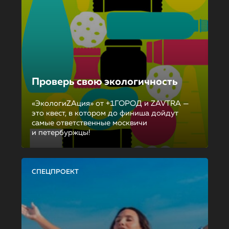
Проверь свою экологичность
«ЭкологиZAция» от +1ГОРОД и ZAVTRA —
это квест, в котором до финиша дойдут
самые ответственные москвичи
и петербуржцы!
СПЕЦПРОЕКТ